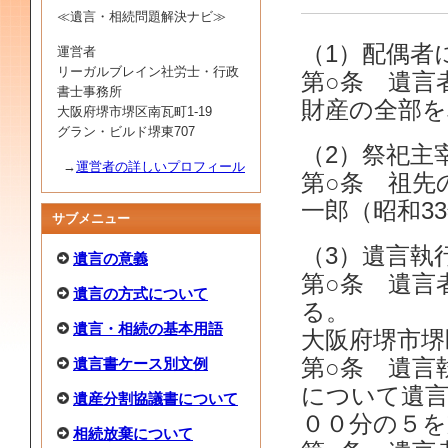
≪遺言・相続問題解決ナビ≫
（1）配偶者
運営者
リーガルブレイン社労士・行政
第○条 遺言
書士事務所
財産の全部を
大阪府堺市堺区南瓦町1-19
グラン・ビルド堺東707
（2）祭祀主
→
運営者の詳しいプロフィール
第○条 祖先
一郎（昭和3
サブメニュー
（3）遺言執
遺言の意義
第○条 遺言
遺言の方式について
る。
遺言・相続の基本用語
大阪府堺市堺
遺言書ケース別文例
第○条 遺言
について遺言
遺産分割協議書について
００分の５
相続放棄について