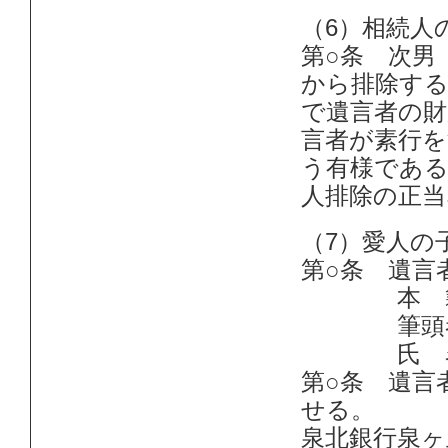
（6）相続人
第○条 次男
から排除する
で遺言者の
言者が素行を
う有様である
人排除の正
（7）愛人の
第○条 遺言
本 籍 大
筆頭者 
氏 名 認
第○条 遺言
せる。
泉北銀行泉ヶ