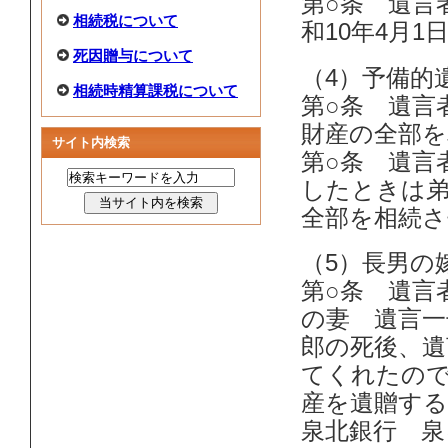
第○条 遺言
相続税について
和10年4月
死因贈与について
（4）予備的
相続時精算課税について
第○条 遺言
財産の全部を
サイト内検索
第○条 遺言
したときは弟
全部を相続さ
（5）長男の
第○条 遺言
の妻 遺言一
郎の死後、遺
てくれたの
産を遺贈する
泉北銀行 泉