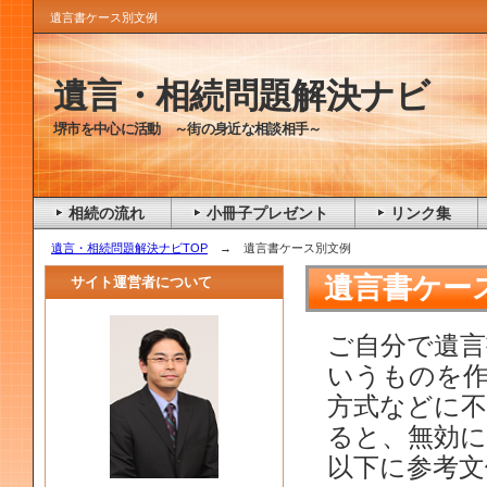
遺言書ケース別文例
遺言・相続問題解決ナビ
堺市を中心に活動 ～街の身近な相談相手～
相続の流れ
小冊子プレゼント
リンク集
遺言・相続問題解決ナビTOP
→ 遺言書ケース別文例
遺言書ケー
サイト運営者について
ご自分で遺言
いうものを
方式などに
ると、無効
以下に参考文