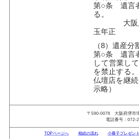
第○条 遺言
る。
大阪府堺市
玉年正
（8）遺産分
第○条 遺言
して営業して
を禁止する。
仏壇店を継続
示略）
〒590-0078 大阪府堺
電話番号：072-242
TOPページへ
相続の流れ
小冊子プレゼン